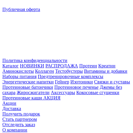
Публичная оферта
Политика конфиденциальности
Каталог
НОВИНКИ
РАСПРОДАЖА
Протеин
Креатин
Аминокислоты
Коллаген
Тестобустеры
Витамины и добавки
Наборы питания
Предтренировочные комплексы
Энергетические напитки
Гейнер
Изотоники
Связки и суставы
Протеиновые батончики
Протеиновое печенье
Джемы без
сахара
Жиросжигатели
Аксессуары
Кокосовые сгущенки
Протеиновые каши
АКЦИЯ
Акции
Доставка
Получить подарок
Стать партнером
Отследить заказ
О компании