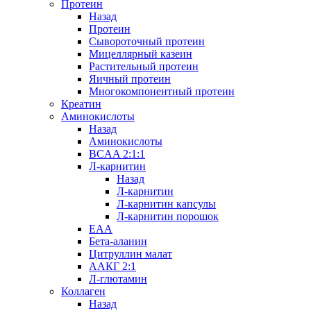
Протеин
Назад
Протеин
Сывороточный протеин
Мицеллярный казеин
Растительный протеин
Яичный протеин
Многокомпонентный протеин
Креатин
Аминокислоты
Назад
Аминокислоты
BCAA 2:1:1
Л-карнитин
Назад
Л-карнитин
Л-карнитин капсулы
Л-карнитин порошок
EAA
Бета-аланин
Цитруллин малат
ААКГ 2:1
Л-глютамин
Коллаген
Назад