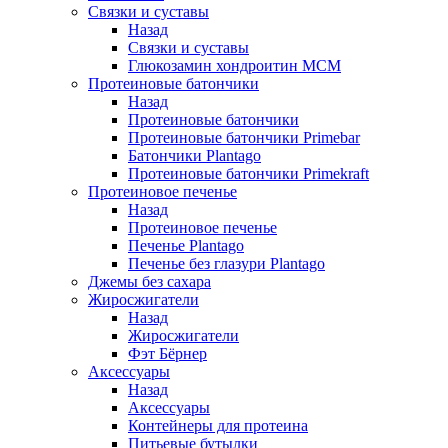
Связки и суставы
Назад
Связки и суставы
Глюкозамин хондроитин МСМ
Протеиновые батончики
Назад
Протеиновые батончики
Протеиновые батончики Primebar
Батончики Plantago
Протеиновые батончики Primekraft
Протеиновое печенье
Назад
Протеиновое печенье
Печенье Plantago
Печенье без глазури Plantago
Джемы без сахара
Жиросжигатели
Назад
Жиросжигатели
Фэт Бёрнер
Аксессуары
Назад
Аксессуары
Контейнеры для протеина
Питьевые бутылки