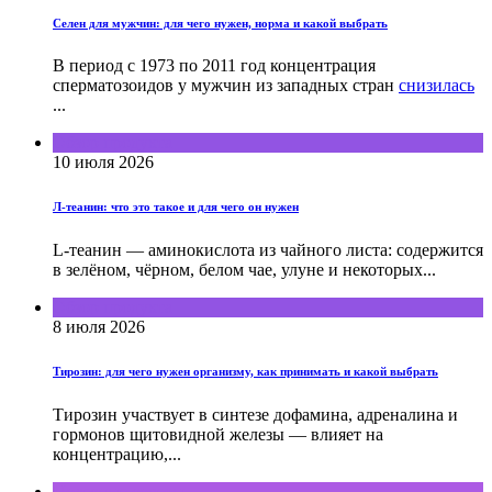
Селен для мужчин: для чего нужен, норма и какой выбрать
В период с 1973 по 2011 год концентрация
сперматозоидов у мужчин из западных стран
снизилась
...
Обзор продукта
10 июля 2026
Л-теанин: что это такое и для чего он нужен
L-теанин — аминокислота из чайного листа: содержится
в зелёном, чёрном, белом чае, улуне и некоторых...
Обзор продукта
8 июля 2026
Тирозин: для чего нужен организму, как принимать и какой выбрать
Тирозин участвует в синтезе дофамина, адреналина и
гормонов щитовидной железы — влияет на
концентрацию,...
Полезные советы