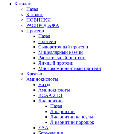
Каталог
Назад
Каталог
НОВИНКИ
РАСПРОДАЖА
Протеин
Назад
Протеин
Сывороточный протеин
Мицеллярный казеин
Растительный протеин
Яичный протеин
Многокомпонентный протеин
Креатин
Аминокислоты
Назад
Аминокислоты
BCAA 2:1:1
Л-карнитин
Назад
Л-карнитин
Л-карнитин капсулы
Л-карнитин порошок
EAA
Бета-аланин