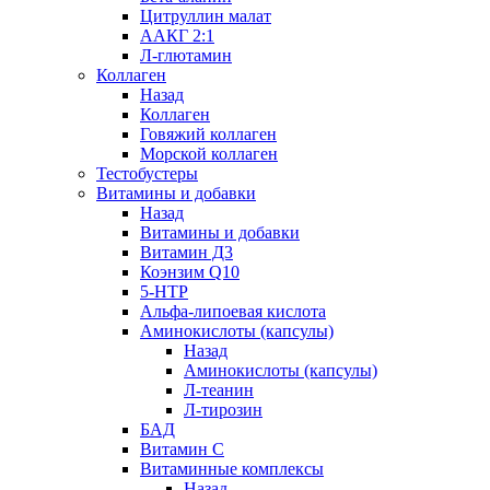
Цитруллин малат
ААКГ 2:1
Л-глютамин
Коллаген
Назад
Коллаген
Говяжий коллаген
Морской коллаген
Тестобустеры
Витамины и добавки
Назад
Витамины и добавки
Витамин Д3
Коэнзим Q10
5-HTP
Альфа-липоевая кислота
Аминокислоты (капсулы)
Назад
Аминокислоты (капсулы)
Л-теанин
Л-тирозин
БАД
Витамин С
Витаминные комплексы
Назад