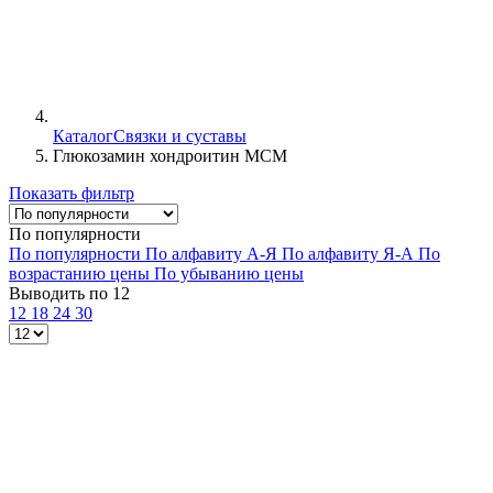
Каталог
Связки и суставы
Глюкозамин хондроитин МСМ
Показать фильтр
По популярности
По популярности
По алфавиту А-Я
По алфавиту Я-А
По
возрастанию цены
По убыванию цены
Выводить по 12
12
18
24
30