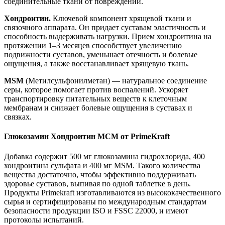
соединительные ткани от повреждений.
Хондроитин.
Ключевой компонент хрящевой ткани и
связочного аппарата. Он придает суставам эластичность и
способность выдерживать нагрузки. Прием хондроитина на
протяжении 1–3 месяцев способствует увеличению
подвижности суставов, уменьшает отечность и болевые
ощущения, а также восстанавливает
хрящевую ткань.
MSM
(Метилсульфонилметан) — натуральное соединение
серы, которое помогает против воспалений. Ускоряет
транспортировку питательных веществ к клеточным
мембранам и снижает болевые ощущения в суставах и
связках.
Глюкозамин Хондроитин MCM от PrimeKraft
Добавка содержит 500 мг глюкозамина гидрохлорида, 400
хондроитина сульфата и 400 мг MSM. Такого количества
вещества достаточно, чтобы эффективно поддерживать
здоровье суставов, выпивая по одной таблетке в день.
Продукты Primekraft изготавливаются из высококачественного
сырья и сертифицированы по международным стандартам
безопасности продукции ISO и FSSC 22000, и имеют
протоколы испытаний.