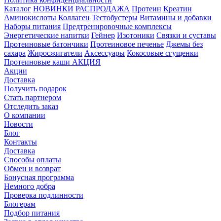
Каталог
НОВИНКИ
РАСПРОДАЖА
Протеин
Креатин
Аминокислоты
Коллаген
Тестобустеры
Витамины и добавки
Наборы питания
Предтренировочные комплексы
Энергетические напитки
Гейнер
Изотоники
Связки и суставы
Протеиновые батончики
Протеиновое печенье
Джемы без
сахара
Жиросжигатели
Аксессуары
Кокосовые сгущенки
Протеиновые каши
АКЦИЯ
Акции
Доставка
Получить подарок
Стать партнером
Отследить заказ
О компании
Новости
Блог
Контакты
Доставка
Способы оплаты
Обмен и возврат
Бонусная программа
Немного добра
Проверка подлинности
Блогерам
Подбор питания