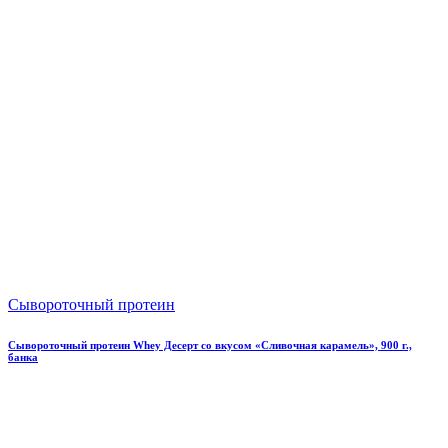
Сывороточный протеин
Сывороточный протеин Whey Десерт со вкусом «Сливочная карамель», 900 г.,
банка