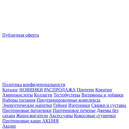
Публичная оферта
Политика конфиденциальности
Каталог
НОВИНКИ
РАСПРОДАЖА
Протеин
Креатин
Аминокислоты
Коллаген
Тестобустеры
Витамины и добавки
Наборы питания
Предтренировочные комплексы
Энергетические напитки
Гейнер
Изотоники
Связки и суставы
Протеиновые батончики
Протеиновое печенье
Джемы без
сахара
Жиросжигатели
Аксессуары
Кокосовые сгущенки
Протеиновые каши
АКЦИЯ
Акции