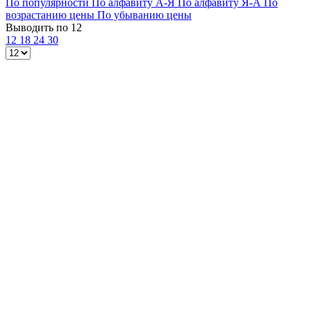
По популярности
По алфавиту А-Я
По алфавиту Я-А
По
возрастанию цены
По убыванию цены
Выводить по 12
12
18
24
30