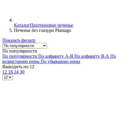
Каталог
Протеиновое печенье
Печенье без глазури Plantago
Показать фильтр
По популярности
По популярности
По алфавиту А-Я
По алфавиту Я-А
По
возрастанию цены
По убыванию цены
Выводить по 12
12
18
24
30