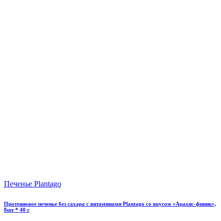
Печенье Plantago
Протеиновое печенье без сахара с витаминами Plantago со вкусом «Арахис-финик»,
8шт * 40 г