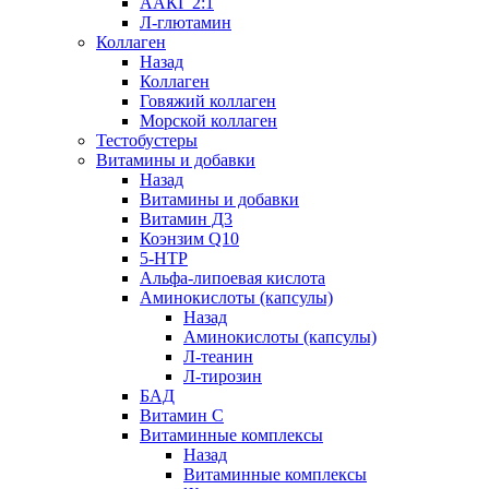
ААКГ 2:1
Л-глютамин
Коллаген
Назад
Коллаген
Говяжий коллаген
Морской коллаген
Тестобустеры
Витамины и добавки
Назад
Витамины и добавки
Витамин Д3
Коэнзим Q10
5-HTP
Альфа-липоевая кислота
Аминокислоты (капсулы)
Назад
Аминокислоты (капсулы)
Л-теанин
Л-тирозин
БАД
Витамин С
Витаминные комплексы
Назад
Витаминные комплексы