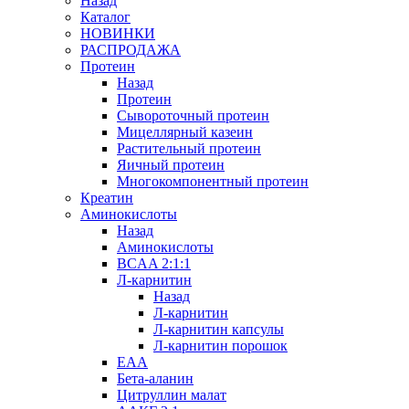
Назад
Каталог
НОВИНКИ
РАСПРОДАЖА
Протеин
Назад
Протеин
Сывороточный протеин
Мицеллярный казеин
Растительный протеин
Яичный протеин
Многокомпонентный протеин
Креатин
Аминокислоты
Назад
Аминокислоты
BCAA 2:1:1
Л-карнитин
Назад
Л-карнитин
Л-карнитин капсулы
Л-карнитин порошок
EAA
Бета-аланин
Цитруллин малат