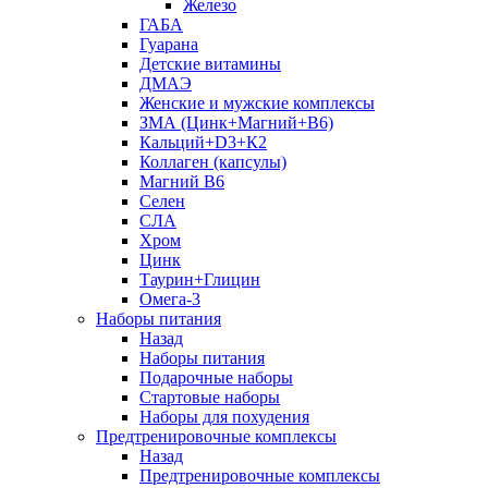
Железо
ГАБА
Гуарана
Детские витамины
ДМАЭ
Женские и мужские комплексы
ЗМА (Цинк+Магний+В6)
Кальций+D3+К2
Коллаген (капсулы)
Магний B6
Селен
СЛА
Хром
Цинк
Таурин+Глицин
Омега-3
Наборы питания
Назад
Наборы питания
Подарочные наборы
Стартовые наборы
Наборы для похудения
Предтренировочные комплексы
Назад
Предтренировочные комплексы