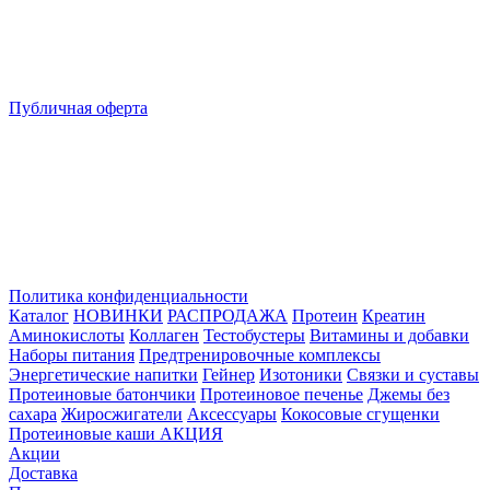
Публичная оферта
Политика конфиденциальности
Каталог
НОВИНКИ
РАСПРОДАЖА
Протеин
Креатин
Аминокислоты
Коллаген
Тестобустеры
Витамины и добавки
Наборы питания
Предтренировочные комплексы
Энергетические напитки
Гейнер
Изотоники
Связки и суставы
Протеиновые батончики
Протеиновое печенье
Джемы без
сахара
Жиросжигатели
Аксессуары
Кокосовые сгущенки
Протеиновые каши
АКЦИЯ
Акции
Доставка