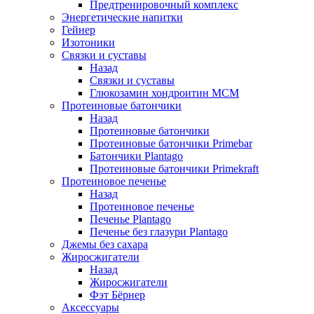
Предтренировочный комплекс
Энергетические напитки
Гейнер
Изотоники
Связки и суставы
Назад
Связки и суставы
Глюкозамин хондроитин МСМ
Протеиновые батончики
Назад
Протеиновые батончики
Протеиновые батончики Primebar
Батончики Plantago
Протеиновые батончики Primekraft
Протеиновое печенье
Назад
Протеиновое печенье
Печенье Plantago
Печенье без глазури Plantago
Джемы без сахара
Жиросжигатели
Назад
Жиросжигатели
Фэт Бёрнер
Аксессуары