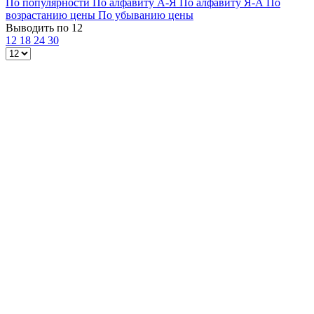
По популярности
По алфавиту А-Я
По алфавиту Я-А
По
возрастанию цены
По убыванию цены
Выводить по 12
12
18
24
30