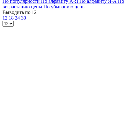
По популярности
По алфавиту А-Я
По алфавиту Я-А
По
возрастанию цены
По убыванию цены
Выводить по 12
12
18
24
30