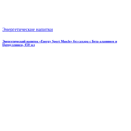
Энергетические напитки
Энергетический напиток «Energy Sport Muscle» без сахара с Бета-аланином и
Цитруллином, 450 мл