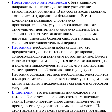
Предтренировочные комплексы
с бета-аланином
направлены на непосредственное увеличение
выносливости организма. В их состав входит креатин,
аминокислоты, аргинин и бета-аланин. Все эти
компоненты повышают спортивную
производительность, улучшают силовые показатели,
стимулируют центральную нервную систему. Бета-
аланин препятствует закислению мышц во время
нагрузки, уменьшая болевой синдром в мышцах и
сокращая восстановительный период.
Изотоники
- необходимая добавка для тех, кто
предпочитает долгие интенсивные тренировки,
сопровождающиеся активным потоотделением. Вместе
с потом из организма выводится не только жидкость, но
и полезные микроэлементы и соли, что впоследствии
может привести к обезвоживанию и упадку сил.
Изотоник содержит раствор необходимых электролитов
и микроэлементов, восполняет нехватку натрия, магния,
калия и кальция и поддерживает организм в стрессовой
ситуации.
L-глютамин
– это незаменимая аминокислота, из
которой более чем наполовину состоят мышечные
ткани. Именно поэтому спортсмены используют ее,
прежде всего, для увеличения мышечной массы. Но не
стоит забывать и о таком важном свойстве глютамина,