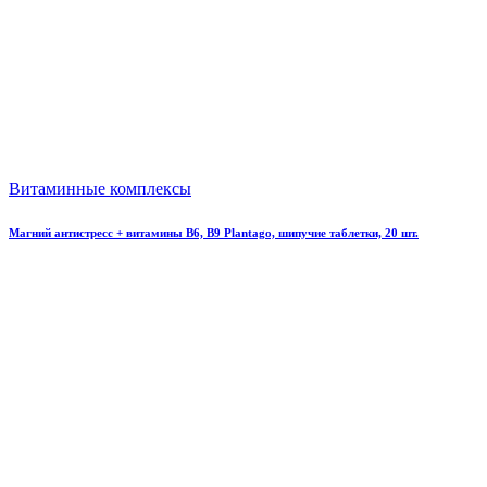
Витаминные комплексы
Магний антистресс + витамины B6, B9 Plantago, шипучие таблетки, 20 шт.