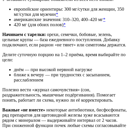
европейские ориентиры: 300 мг/сутки для женщин, 350
мг/сутки для мужчин
*
американские значения: 310–320, 400–420 мг
*
420 мг (для обоих полов)
*
Начинаем с тарелки:
орехи, семечки, бобовые, зелень,
цельные крупы — база ежедневного поступления. Добавку
подключают, если рацион «не тянет» или симптомы держатся.
Делите суточную порцию на 1–2 приёма, время выбирайте по
цели:
днём — при высокой нервной нагрузке
ближе к вечеру — при трудностях с засыпанием,
расслаблением
Полезно вести «журнал самочувствия» (сон,
раздражительность, мышечные подёргивания). Помогает
понять, работает ли схема, нужно ли её корректировать.
Важные «не вместе»
некоторые антибиотики, бисфосфонаты,
ряд препаратов для щитовидной железы хуже всасываются
рядом с минералом — выдерживайте интервал от 2 часов.
При сниженной функции почек любые схемы согласовывайте