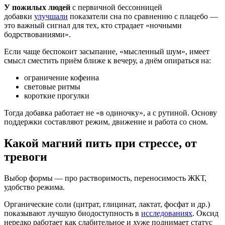
У пожилых людей
с первичной бессонницей
добавки
улучшали
показатели сна по сравнению с плацебо —
это важный сигнал для тех, кто страдает «ночными
бодрствованиями».
Если чаще беспокоит засыпание, «мысленный шум», имеет
смысл сместить приём ближе к вечеру, а днём опираться на:
ограничение кофеина
световые ритмы
короткие прогулки
Тогда добавка работает не «в одиночку», а с рутиной. Основу
поддержки составляют режим, движение и работа со сном.
Какой магний пить при стрессе, от
тревоги
Выбор формы — про растворимость, переносимость ЖКТ,
удобство режима.
Органические соли (цитрат, глицинат, лактат, фосфат и др.)
показывают лучшую биодоступность в
исследованиях
. Оксид
нередко работает как слабительное и хуже поднимает статус