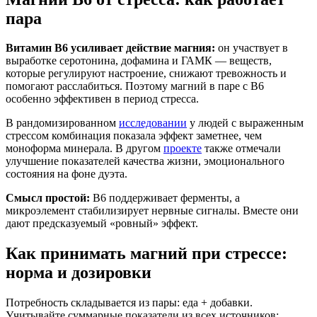
пара
Витамин B6 усиливает действие магния:
он участвует в
выработке серотонина, дофамина и ГАМК — веществ,
которые регулируют настроение, снижают тревожность и
помогают расслабиться. Поэтому магний в паре с B6
особенно эффективен в период стресса.
В рандомизированном
исследовании
у людей с выраженным
стрессом комбинация показала эффект заметнее, чем
моноформа минерала. В другом
проекте
также отмечали
улучшение показателей качества жизни, эмоционального
состояния на фоне дуэта.
Смысл простой:
B6 поддерживает ферменты, а
микроэлемент стабилизирует нервные сигналы. Вместе они
дают предсказуемый «ровный» эффект.
Как принимать магний при стрессе:
норма и дозировки
Потребность складывается из пары: еда + добавки.
Учитывайте суммарные показатели из всех источников: