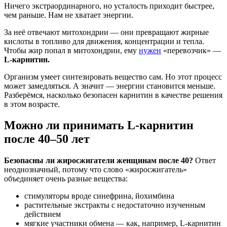
Ничего экстраординарного, но усталость приходит быстрее,
чем раньше. Нам не хватает энергии.
За неё отвечают митохондрии — они превращают жирные
кислоты в топливо для движения, концентрации и тепла.
Чтобы жир попал в митохондрии, ему
нужен
«перевозчик» —
L-карнитин.
Организм умеет синтезировать вещество сам. Но этот процесс
может замедляться. А значит — энергии становится меньше.
Разберёмся, насколько безопасен карнитин в качестве решения
в этом возрасте.
Можно ли принимать L-карнитин
после 40–50 лет
Безопасны ли жиросжигатели женщинам после 40?
Ответ
неоднозначный, потому что слово «жиросжигатель»
объединяет очень разные вещества:
стимуляторы вроде синефрина, йохимбина
растительные экстракты с недостаточно изученным
действием
мягкие участники обмена — как, например, L-карнитин