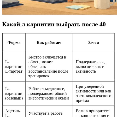
Какой л карнитин выбрать после 40
Форма
Как работает
Зачем
Быстро включается в
L-
обмен, может
Поддержать вес,
карнитин
облегчать
выносливость и
L-тартрат
восстановление после
активность
тренировок
При умеренной
L-
Работает медленнее,
активности или как
карнитин
поддерживает общий
часть комплексного
(базовый)
энергетический обмен
приёма
Ацетил-
Если в приоритете
Участвует в работе
L-
— концентрация и