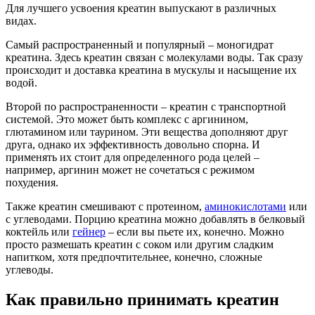
Для лучшего усвоения креатин выпускают в различных
видах.
Самый распространенный и популярный – моногидрат
креатина. Здесь креатин связан с молекулами воды. Так сразу
происходит и доставка креатина в мускулы и насыщение их
водой.
Второй по распространенности – креатин с транспортной
системой. Это может быть комплекс с аргинином,
глютамином или таурином. Эти вещества дополняют друг
друга, однако их эффективность довольно спорна. И
применять их стоит для определенного рода целей –
например, аргинин может не сочетаться с режимом
похудения.
Также креатин смешивают с протеином,
аминокислотами
или
с углеводами. Порцию креатина можно добавлять в белковый
коктейль или
гейнер
– если вы пьете их, конечно. Можно
просто размешать креатин с соком или другим сладким
напитком, хотя предпочтительнее, конечно, сложные
углеводы.
Как правильно принимать креатин