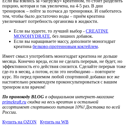
Если вы взялись за «загрузку» креатином, то стоит разделить
порцию, которая и так увеличена, на 4-5 раз. В дни
тренировок – пейте за полчаса до тренировки. И озаботьтесь
тем, чтобы было достаточно воды – приём креатина
увеличивает потребность организма в жидкости.
Если вы худеете, то лучший выбор -
CREATINE
MONOHYDRATE
, без лишних добавок.
Если вы наращиваете массу, дополните моногидрат
креатина
белково-протеиновым коктейлем
.
Имеет смысл употреблять моногидрат креатина не дольше
месяца. Конечно вреда, если не сделать перерыв, не будет, но
эффективность его действия снизится. Сделайте перерыв тоже
где-то в месяц, а потом, если это необходимо – повторите
курс. Но перед приемом любой спортивной добавки все же
настоятельно рекомендуем проконсультироваться с вашим
тренером или врачом!
По промокоду BLOG
в официальном интернет-магазине
primekraft.ru
скидка на весь креатин и остальной
ассортимент спортивного питания 10%! Доставка по всей
России.
Купить на OZON
Купить на WB