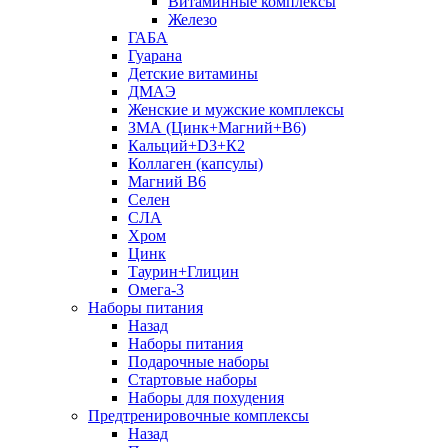
Витаминные комплексы
Железо
ГАБА
Гуарана
Детские витамины
ДМАЭ
Женские и мужские комплексы
ЗМА (Цинк+Магний+В6)
Кальций+D3+К2
Коллаген (капсулы)
Магний B6
Селен
СЛА
Хром
Цинк
Таурин+Глицин
Омега-3
Наборы питания
Назад
Наборы питания
Подарочные наборы
Стартовые наборы
Наборы для похудения
Предтренировочные комплексы
Назад