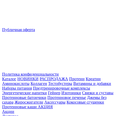
Публичная оферта
Политика конфиденциальности
Каталог
НОВИНКИ
РАСПРОДАЖА
Протеин
Креатин
Аминокислоты
Коллаген
Тестобустеры
Витамины и добавки
Наборы питания
Предтренировочные комплексы
Энергетические напитки
Гейнер
Изотоники
Связки и суставы
Протеиновые батончики
Протеиновое печенье
Джемы без
сахара
Жиросжигатели
Аксессуары
Кокосовые сгущенки
Протеиновые каши
АКЦИЯ
Акции