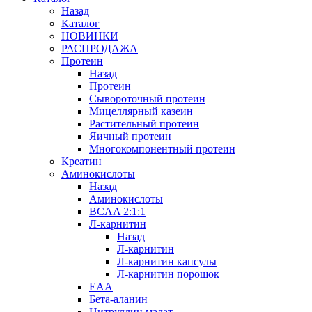
Назад
Каталог
НОВИНКИ
РАСПРОДАЖА
Протеин
Назад
Протеин
Сывороточный протеин
Мицеллярный казеин
Растительный протеин
Яичный протеин
Многокомпонентный протеин
Креатин
Аминокислоты
Назад
Аминокислоты
BCAA 2:1:1
Л-карнитин
Назад
Л-карнитин
Л-карнитин капсулы
Л-карнитин порошок
EAA
Бета-аланин
Цитруллин малат