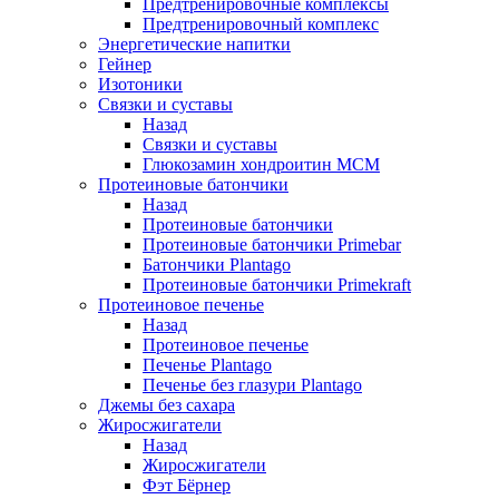
Предтренировочные комплексы
Предтренировочный комплекс
Энергетические напитки
Гейнер
Изотоники
Связки и суставы
Назад
Связки и суставы
Глюкозамин хондроитин МСМ
Протеиновые батончики
Назад
Протеиновые батончики
Протеиновые батончики Primebar
Батончики Plantago
Протеиновые батончики Primekraft
Протеиновое печенье
Назад
Протеиновое печенье
Печенье Plantago
Печенье без глазури Plantago
Джемы без сахара
Жиросжигатели
Назад
Жиросжигатели
Фэт Бёрнер