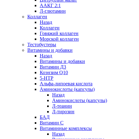
ААКГ 2:1
Л-глютамин
Коллаген
Назад
Коллаген
Говяжий коллаген
Морской коллаген
Тестобустеры
Витамины и добавки
Назад
Витамины и добавки
Витамин Д3
Коэнзим Q10
5-HTP
Альфа-липоевая кислота
Аминокислоты (капсулы)
Назад
Аминокислоты (капсулы)
Л-теанин
Л-тирозин
БАД
Витамин С
Витаминные комплексы
Назад