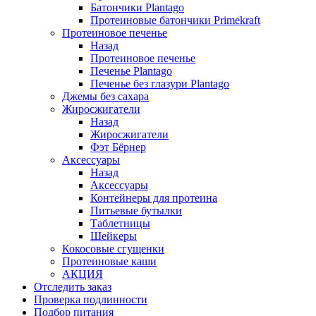
Батончики Plantago
Протеиновые батончики Primekraft
Протеиновое печенье
Назад
Протеиновое печенье
Печенье Plantago
Печенье без глазури Plantago
Джемы без сахара
Жиросжигатели
Назад
Жиросжигатели
Фэт Бёрнер
Аксессуары
Назад
Аксессуары
Контейнеры для протеина
Питьевые бутылки
Таблетницы
Шейкеры
Кокосовые сгущенки
Протеиновые каши
АКЦИЯ
Отследить заказ
Проверка подлинности
Подбор питания