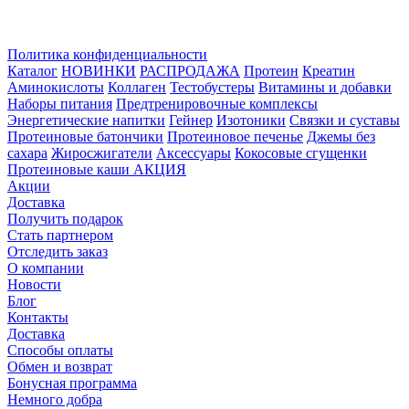
Политика конфиденциальности
Каталог
НОВИНКИ
РАСПРОДАЖА
Протеин
Креатин
Аминокислоты
Коллаген
Тестобустеры
Витамины и добавки
Наборы питания
Предтренировочные комплексы
Энергетические напитки
Гейнер
Изотоники
Связки и суставы
Протеиновые батончики
Протеиновое печенье
Джемы без
сахара
Жиросжигатели
Аксессуары
Кокосовые сгущенки
Протеиновые каши
АКЦИЯ
Акции
Доставка
Получить подарок
Стать партнером
Отследить заказ
О компании
Новости
Блог
Контакты
Доставка
Способы оплаты
Обмен и возврат
Бонусная программа
Немного добра