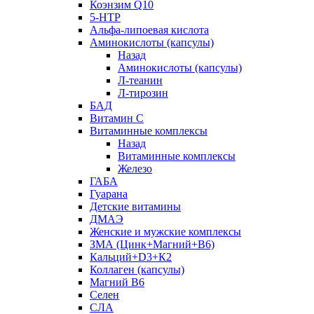
Коэнзим Q10
5-HTP
Альфа-липоевая кислота
Аминокислоты (капсулы)
Назад
Аминокислоты (капсулы)
Л-теанин
Л-тирозин
БАД
Витамин С
Витаминные комплексы
Назад
Витаминные комплексы
Железо
ГАБА
Гуарана
Детские витамины
ДМАЭ
Женские и мужские комплексы
ЗМА (Цинк+Магний+В6)
Кальций+D3+К2
Коллаген (капсулы)
Магний B6
Селен
СЛА