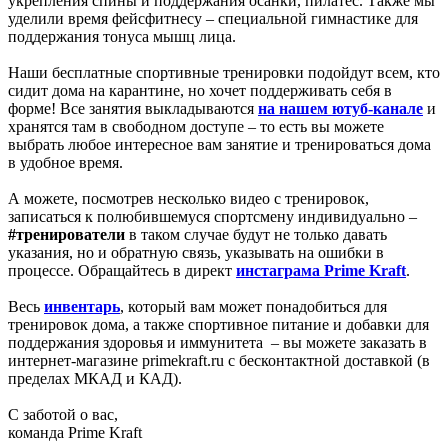
укрепления спины и поддержания осанки, пилатес. Также мы
уделили время фейсфитнесу – специальной гимнастике для
поддержания тонуса мышц лица.
Наши бесплатные спортивные тренировки подойдут всем, кто
сидит дома на карантине, но хочет поддерживать себя в
форме! Все занятия выкладываются
на нашем ютуб-канале
и
хранятся там в свободном доступе – то есть вы можете
выбрать любое интересное вам занятие и тренироваться дома
в удобное время.
А можете, посмотрев несколько видео с тренировок,
записаться к полюбившемуся спортсмену индивидуально –
#тренирователи
в таком случае будут не только давать
указания, но и обратную связь, указывать на ошибки в
процессе. Обращайтесь в директ
инстаграма Prime Kraft
.
Весь
инвентарь
, который вам может понадобиться для
тренировок дома, а также спортивное питание и добавки для
поддержания здоровья и иммунитета – вы можете заказать в
интернет-магазине primekraft.ru с бесконтактной доставкой (в
пределах МКАД и КАД).
С заботой о вас,
команда Prime Kraft