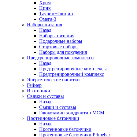
Хром
Цинк
Таурин+Глицин
Омега-3
Наборы питания
Назад
Наборы питания
Подарочные наборы
Стартовые наборы
Наборы для похудения
Предтренировочные комплексы
Назад
Предтренировочные комплексы
Предтренировочный комплекс
Энергетические напитки
Гейнер
Изотоники
Связки и суставы
Назад
Связки и суставы
Глюкозамин хондроитин МСМ
Протеиновые батончики
Назад
Протеиновые батончики
Протеиновые батончики Primebar