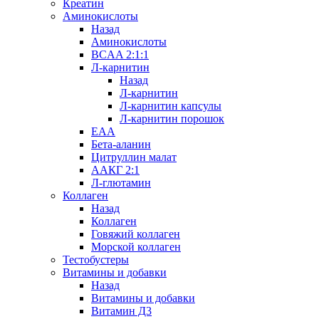
Креатин
Аминокислоты
Назад
Аминокислоты
BCAA 2:1:1
Л-карнитин
Назад
Л-карнитин
Л-карнитин капсулы
Л-карнитин порошок
EAA
Бета-аланин
Цитруллин малат
ААКГ 2:1
Л-глютамин
Коллаген
Назад
Коллаген
Говяжий коллаген
Морской коллаген
Тестобустеры
Витамины и добавки
Назад
Витамины и добавки
Витамин Д3