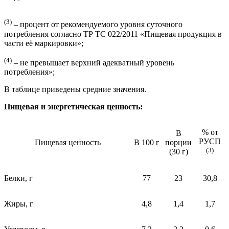
(3)
– процент от рекомендуемого уровня суточного
потребления согласно ТР ТС 022/2011 «Пищевая продукция в
части её маркировки»;
(4)
– не превыщает верхний адекватный уровень
потребления»;
В таблице приведены средние значения.
Пищевая и энергетическая ценность:
% от
В
РУСП
Пищевая ценность
В 100 г
порции
(3)
(30 г)
Белки, г
77
23
30,8
Жиры, г
4,8
1,4
1,7