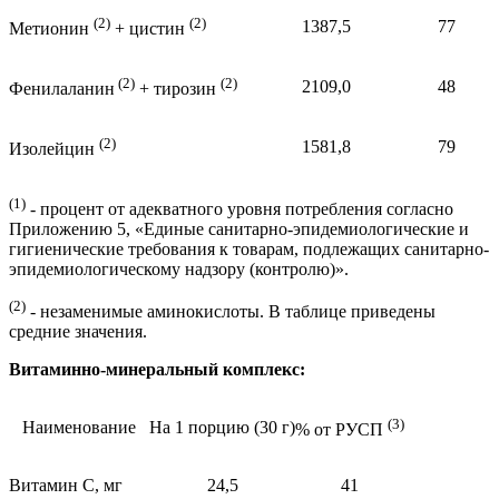
(2)
(2)
1387,5
77
Метионин
+ цистин
(2)
(2)
2109,0
48
Фенилаланин
+ тирозин
(2)
1581,8
79
Изолейцин
(1)
- процент от адекватного уровня потребления согласно
Приложению 5, «Единые санитарно-эпидемиологические и
гигиенические требования к товарам, подлежащих санитарно-
эпидемиологическому надзору (контролю)».
(2)
- незаменимые аминокислоты. В таблице приведены
средние значения.
Витаминно-минеральный комплекс:
(3)
Наименование
На 1 порцию (30 г)
% от РУСП
Витамин С, мг
24,5
41