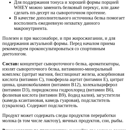
Для поддержания тонуса и хорошей формы порцией
WHEY можно заменить белковый перекус, или даже
сделать пп-десерт на сывороточном протеине.
В качестве дополнительного источника белка помогает
восполнить ежедневную нехватку данного
макронутриента.
Полезен и при массонаборе, и при жиросжигании, и для
поддержания актуальной формы. Перед началом приема
рекомендуем проконсультироваться со спортивным
диетологом.
Состав:
концентрат сывороточного белка, ароматизаторы,
изолят сывороточного белка, витаминно-минеральный
комплекс (цитрат магния, бисглицинат железа, аскорбиновая
кислота (витамин С), токоферола ацетат (витамин Е), цитрат
цинка, цианокобаламин (витамин В12), холекальциферол
(витамин D3), пиридоксина гидрохлорид (витамин В6),
фолиевая кислота (витамин В9), йодид калия), загустители
(камедь ксантановая, камедь гуаровая), подсластитель
(сукралоза). Содержит подсластитель.
Продукт может содержать следы продуктов переработки
молока (в том числе лактозу), яичных продуктов, сои, рыбы.