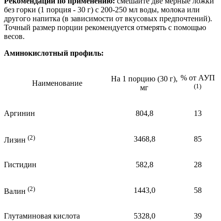
Рекомендации по применению:
cмешайте две мерные ложки
без горки (1 порция - 30 г) с 200-250 мл воды, молока или
другого напитка (в зависимости от вкусовых предпочтений).
Точный размер порции рекомендуется отмерять с помощью
весов.
Аминокислотный профиль:
% от АУП
На 1 порцию (30 г),
Наименование
(1)
мг
Аргинин
804,8
13
(2)
3468,8
85
Лизин
Гистидин
582,8
28
(2)
1443,0
58
Валин
Глутаминовая кислота
5328,0
39