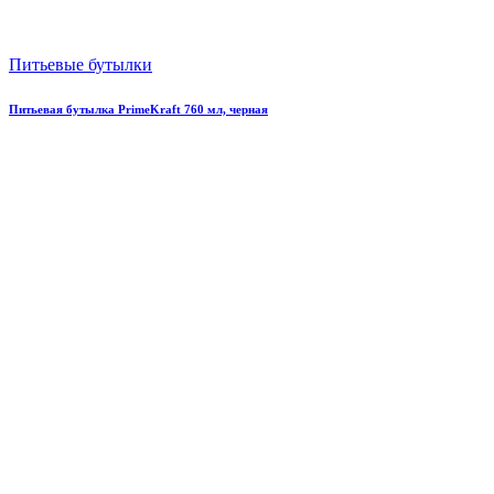
Питьевые бутылки
Питьевая бутылка PrimeKraft 760 мл, черная