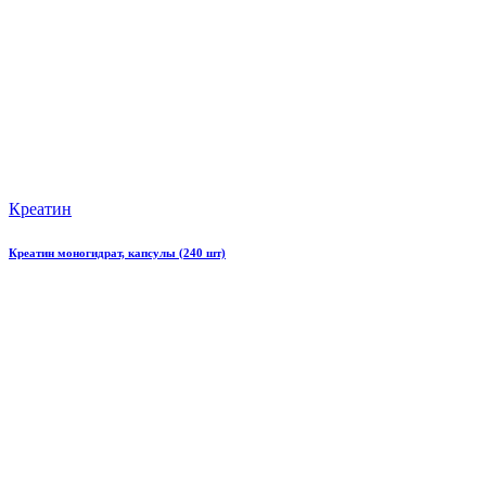
Креатин
Креатин моногидрат, капсулы (240 шт)