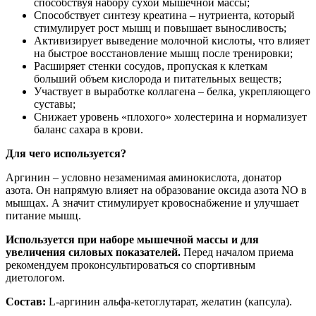
способствуя набору сухой мышечной массы;
Способствует синтезу креатина – нутриента, который
стимулирует рост мышц и повышает выносливость;
Активизирует выведение молочной кислоты, что влияет
на быстрое восстановление мышц после тренировки;
Расширяет стенки сосудов, пропуская к клеткам
больший объем кислорода и питательных веществ;
Участвует в выработке коллагена – белка, укрепляющего
суставы;
Снижает уровень «плохого» холестерина и нормализует
баланс сахара в крови.
Для чего используется?
Аргинин – условно незаменимая аминокислота, донатор
азота. Он напрямую влияет на образование оксида азота NO в
мышцах. А значит стимулирует кровоснабжение и улучшает
питание мышц.
Используется при наборе мышечной массы и для
увеличения силовых показателей.
Перед началом приема
рекомендуем проконсультироваться со спортивным
диетологом.
Состав:
L-аргинин альфа-кетоглутарат, желатин (капсула).