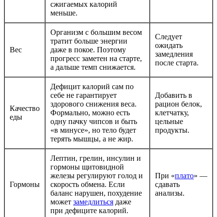
сжигаемых калорий
меньше.
Организм с большим весом
Следует
тратит больше энергии
ожидать
Вес
даже в покое. Поэтому
замедления
прогресс заметен на старте,
после старта.
а дальше темп снижается.
Дефицит калорий сам по
себе не гарантирует
Добавить в
здорового снижения веса.
рацион белок,
Качество
Формально, можно есть
клетчатку,
еды
одну пачку чипсов и быть
цельные
«в минусе», но тело будет
продукты.
терять мышцы, а не жир.
Лептин, грелин, инсулин и
гормоны щитовидной
железы регулируют голод и
При «
плато
» —
Гормоны
скорость обмена. Если
сдавать
баланс нарушен, похудение
анализы.
может
замедлиться
даже
при дефиците калорий.